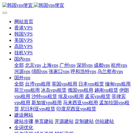
网站首页
香港VPS
韩国VPS
美国VPS
高防VPS
挂机VPS
国内vps
全部
北京vps
上海vps
广州vps
深圳vps
成都vps
杭州vps
河源vps
绵阳vps
张家口vps
呼和浩特vps
乌兰察布vps
国外vps
全部
台湾vps租用
英国vps租用
日本vps租赁
缅甸vps租用
荷兰vps租用
冰岛vps租赁
俄国vps租用
越南vp租赁
伊朗
vps租用
沙特vps租赁
埃及vps租用
孟买vps租赁
菲律宾
vps租用
新加坡vps租用
马来西亚vps租用
孟加拉国vps租
赁
尼日利亚vps租赁
印度尼西亚vps租赁
建设网站
建站步骤
单页建站
开源建站
定制建站
仿站建站
全词优化