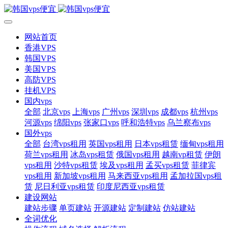
网站首页
香港VPS
韩国VPS
美国VPS
高防VPS
挂机VPS
国内vps
全部
北京vps
上海vps
广州vps
深圳vps
成都vps
杭州vps
河源vps
绵阳vps
张家口vps
呼和浩特vps
乌兰察布vps
国外vps
全部
台湾vps租用
英国vps租用
日本vps租赁
缅甸vps租用
荷兰vps租用
冰岛vps租赁
俄国vps租用
越南vp租赁
伊朗
vps租用
沙特vps租赁
埃及vps租用
孟买vps租赁
菲律宾
vps租用
新加坡vps租用
马来西亚vps租用
孟加拉国vps租
赁
尼日利亚vps租赁
印度尼西亚vps租赁
建设网站
建站步骤
单页建站
开源建站
定制建站
仿站建站
全词优化