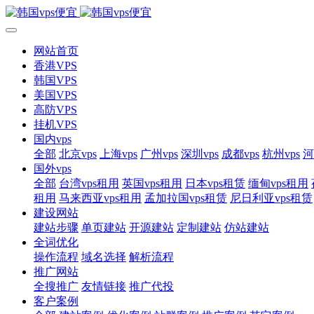
网站首页
香港VPS
韩国VPS
美国VPS
高防VPS
挂机VPS
国内vps
全部
北京vps
上海vps
广州vps
深圳vps
成都vps
杭州vps
河
国外vps
全部
台湾vps租用
英国vps租用
日本vps租赁
缅甸vps租用
租用
马来西亚vps租用
孟加拉国vps租赁
尼日利亚vps租赁
建设网站
建站步骤
单页建站
开源建站
定制建站
仿站建站
全词优化
操作流程
域名选择
解析流程
推广网站
全搜推广
友情链接
推广代投
客户案例