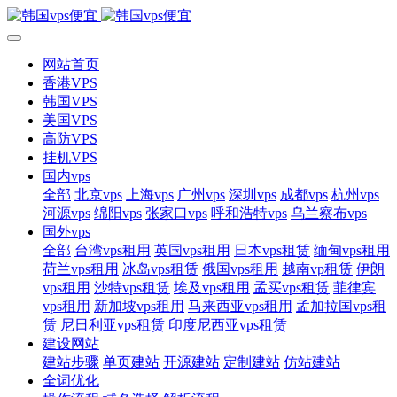
网站首页
香港VPS
韩国VPS
美国VPS
高防VPS
挂机VPS
国内vps
全部
北京vps
上海vps
广州vps
深圳vps
成都vps
杭州vps
河源vps
绵阳vps
张家口vps
呼和浩特vps
乌兰察布vps
国外vps
全部
台湾vps租用
英国vps租用
日本vps租赁
缅甸vps租用
荷兰vps租用
冰岛vps租赁
俄国vps租用
越南vp租赁
伊朗
vps租用
沙特vps租赁
埃及vps租用
孟买vps租赁
菲律宾
vps租用
新加坡vps租用
马来西亚vps租用
孟加拉国vps租
赁
尼日利亚vps租赁
印度尼西亚vps租赁
建设网站
建站步骤
单页建站
开源建站
定制建站
仿站建站
全词优化