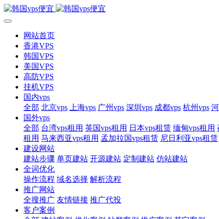
网站首页
香港VPS
韩国VPS
美国VPS
高防VPS
挂机VPS
国内vps
全部
北京vps
上海vps
广州vps
深圳vps
成都vps
杭州vps
河
国外vps
全部
台湾vps租用
英国vps租用
日本vps租赁
缅甸vps租用
租用
马来西亚vps租用
孟加拉国vps租赁
尼日利亚vps租赁
建设网站
建站步骤
单页建站
开源建站
定制建站
仿站建站
全词优化
操作流程
域名选择
解析流程
推广网站
全搜推广
友情链接
推广代投
客户案例