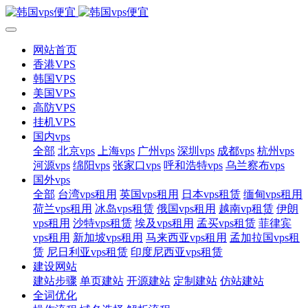
网站首页
香港VPS
韩国VPS
美国VPS
高防VPS
挂机VPS
国内vps
全部
北京vps
上海vps
广州vps
深圳vps
成都vps
杭州vps
河源vps
绵阳vps
张家口vps
呼和浩特vps
乌兰察布vps
国外vps
全部
台湾vps租用
英国vps租用
日本vps租赁
缅甸vps租用
荷兰vps租用
冰岛vps租赁
俄国vps租用
越南vp租赁
伊朗
vps租用
沙特vps租赁
埃及vps租用
孟买vps租赁
菲律宾
vps租用
新加坡vps租用
马来西亚vps租用
孟加拉国vps租
赁
尼日利亚vps租赁
印度尼西亚vps租赁
建设网站
建站步骤
单页建站
开源建站
定制建站
仿站建站
全词优化