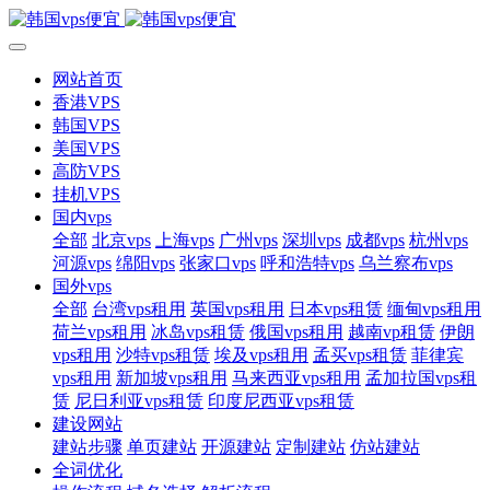
网站首页
香港VPS
韩国VPS
美国VPS
高防VPS
挂机VPS
国内vps
全部
北京vps
上海vps
广州vps
深圳vps
成都vps
杭州vps
河源vps
绵阳vps
张家口vps
呼和浩特vps
乌兰察布vps
国外vps
全部
台湾vps租用
英国vps租用
日本vps租赁
缅甸vps租用
荷兰vps租用
冰岛vps租赁
俄国vps租用
越南vp租赁
伊朗
vps租用
沙特vps租赁
埃及vps租用
孟买vps租赁
菲律宾
vps租用
新加坡vps租用
马来西亚vps租用
孟加拉国vps租
赁
尼日利亚vps租赁
印度尼西亚vps租赁
建设网站
建站步骤
单页建站
开源建站
定制建站
仿站建站
全词优化