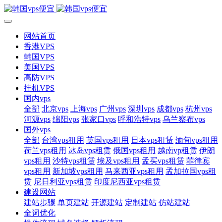
网站首页
香港VPS
韩国VPS
美国VPS
高防VPS
挂机VPS
国内vps
全部
北京vps
上海vps
广州vps
深圳vps
成都vps
杭州vps
河源vps
绵阳vps
张家口vps
呼和浩特vps
乌兰察布vps
国外vps
全部
台湾vps租用
英国vps租用
日本vps租赁
缅甸vps租用
荷兰vps租用
冰岛vps租赁
俄国vps租用
越南vp租赁
伊朗
vps租用
沙特vps租赁
埃及vps租用
孟买vps租赁
菲律宾
vps租用
新加坡vps租用
马来西亚vps租用
孟加拉国vps租
赁
尼日利亚vps租赁
印度尼西亚vps租赁
建设网站
建站步骤
单页建站
开源建站
定制建站
仿站建站
全词优化