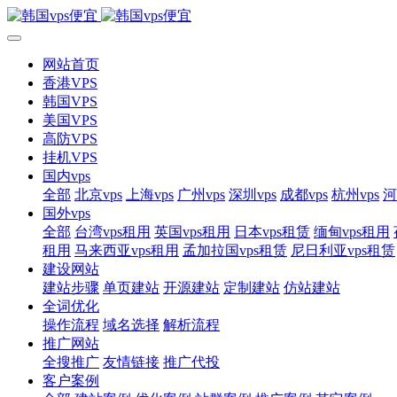
网站首页
香港VPS
韩国VPS
美国VPS
高防VPS
挂机VPS
国内vps
全部
北京vps
上海vps
广州vps
深圳vps
成都vps
杭州vps
河
国外vps
全部
台湾vps租用
英国vps租用
日本vps租赁
缅甸vps租用
租用
马来西亚vps租用
孟加拉国vps租赁
尼日利亚vps租赁
建设网站
建站步骤
单页建站
开源建站
定制建站
仿站建站
全词优化
操作流程
域名选择
解析流程
推广网站
全搜推广
友情链接
推广代投
客户案例