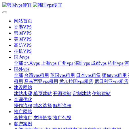
网站首页
香港VPS
韩国VPS
美国VPS
高防VPS
挂机VPS
国内vps
全部
北京vps
上海vps
广州vps
深圳vps
成都vps
杭州vps
河
国外vps
全部
台湾vps租用
英国vps租用
日本vps租赁
缅甸vps租用
租用
马来西亚vps租用
孟加拉国vps租赁
尼日利亚vps租赁
建设网站
建站步骤
单页建站
开源建站
定制建站
仿站建站
全词优化
操作流程
域名选择
解析流程
推广网站
全搜推广
友情链接
推广代投
客户案例