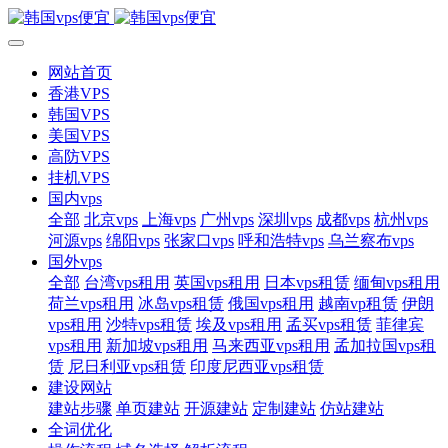
网站首页
香港VPS
韩国VPS
美国VPS
高防VPS
挂机VPS
国内vps
全部
北京vps
上海vps
广州vps
深圳vps
成都vps
杭州vps
河源vps
绵阳vps
张家口vps
呼和浩特vps
乌兰察布vps
国外vps
全部
台湾vps租用
英国vps租用
日本vps租赁
缅甸vps租用
荷兰vps租用
冰岛vps租赁
俄国vps租用
越南vp租赁
伊朗
vps租用
沙特vps租赁
埃及vps租用
孟买vps租赁
菲律宾
vps租用
新加坡vps租用
马来西亚vps租用
孟加拉国vps租
赁
尼日利亚vps租赁
印度尼西亚vps租赁
建设网站
建站步骤
单页建站
开源建站
定制建站
仿站建站
全词优化