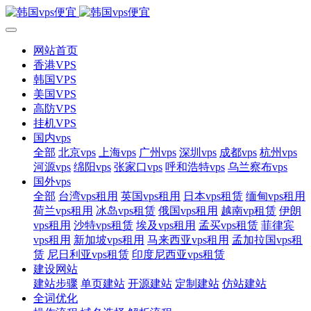
网站首页
香港VPS
韩国VPS
美国VPS
高防VPS
挂机VPS
国内vps
全部
北京vps
上海vps
广州vps
深圳vps
成都vps
杭州vps
河源vps
绵阳vps
张家口vps
呼和浩特vps
乌兰察布vps
国外vps
全部
台湾vps租用
英国vps租用
日本vps租赁
缅甸vps租用
荷兰vps租用
冰岛vps租赁
俄国vps租用
越南vp租赁
伊朗
vps租用
沙特vps租赁
埃及vps租用
孟买vps租赁
菲律宾
vps租用
新加坡vps租用
马来西亚vps租用
孟加拉国vps租
赁
尼日利亚vps租赁
印度尼西亚vps租赁
建设网站
建站步骤
单页建站
开源建站
定制建站
仿站建站
全词优化