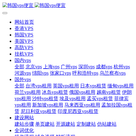
网站首页
香港VPS
韩国VPS
美国VPS
高防VPS
挂机VPS
国内vps
全部
北京vps
上海vps
广州vps
深圳vps
成都vps
杭州vps
河源vps
绵阳vps
张家口vps
呼和浩特vps
乌兰察布vps
国外vps
全部
台湾vps租用
英国vps租用
日本vps租赁
缅甸vps租用
荷兰vps租用
冰岛vps租赁
俄国vps租用
越南vp租赁
伊朗
vps租用
沙特vps租赁
埃及vps租用
孟买vps租赁
菲律宾
vps租用
新加坡vps租用
马来西亚vps租用
孟加拉国vps租
赁
尼日利亚vps租赁
印度尼西亚vps租赁
建设网站
建站步骤
单页建站
开源建站
定制建站
仿站建站
全词优化